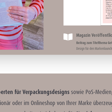
Magazin Veröffentli

Beitrag zum Titelthema Ge
Design für den Markenlaunc
erten für Verpackungsdesigns
sowie PoS-Medien,
tionär oder im Onlineshop von Ihrer Marke überzeu