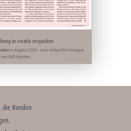
chung in creativ verpacken
tränke
in Ausgabe 5/2025 – unser erfolgreiches Packaging
h von GOOD Hydration
 die Kunden
gen.