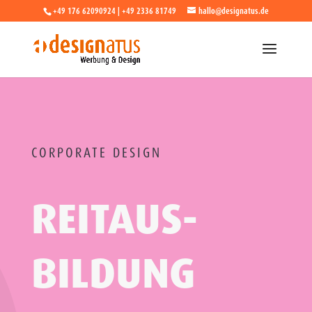
+49 176 62090924 | +49 2336 81749
hallo@designatus.de
CORPORATE DESIGN
REIT­­AUS­
BILDUNG