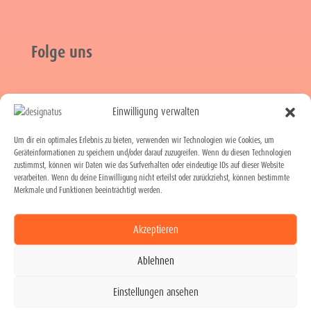
Folge uns
Einwilligung verwalten

Instagram

LinkedIn
Um dir ein optimales Erlebnis zu bieten, verwenden wir Technologien wie Cookies, um
Geräteinformationen zu speichern und/oder darauf zuzugreifen. Wenn du diesen Technologien

Xing
zustimmst, können wir Daten wie das Surfverhalten oder eindeutige IDs auf dieser Website
verarbeiten. Wenn du deine Einwilligung nicht erteilst oder zurückziehst, können bestimmte

Facebook
Merkmale und Funktionen beeinträchtigt werden.
Akzeptieren
Ablehnen
Einstellungen ansehen