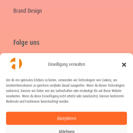
Brand Design
Folge uns
Einwilligung verwalten

Instagram

LinkedIn
Um dir ein optimales Erlebnis zu bieten, verwenden wir Technologien wie Cookies, um
Geräteinformationen zu speichern und/oder darauf zuzugreifen. Wenn du diesen Technologien

Xing
zustimmst, können wir Daten wie das Surfverhalten oder eindeutige IDs auf dieser Website
verarbeiten. Wenn du deine Einwilligung nicht erteilst oder zurückziehst, können bestimmte

Facebook
Merkmale und Funktionen beeinträchtigt werden.
Akzeptieren
Ablehnen