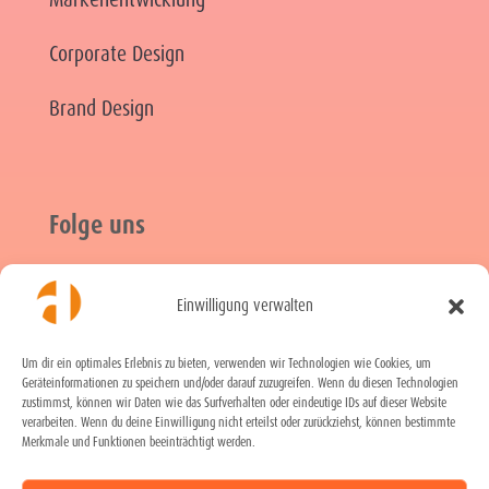
Corporate Design
Brand Design
Folge uns
Einwilligung verwalten

Instagram

LinkedIn
Um dir ein optimales Erlebnis zu bieten, verwenden wir Technologien wie Cookies, um
Geräteinformationen zu speichern und/oder darauf zuzugreifen. Wenn du diesen Technologien

Xing
zustimmst, können wir Daten wie das Surfverhalten oder eindeutige IDs auf dieser Website
verarbeiten. Wenn du deine Einwilligung nicht erteilst oder zurückziehst, können bestimmte

Facebook
Merkmale und Funktionen beeinträchtigt werden.